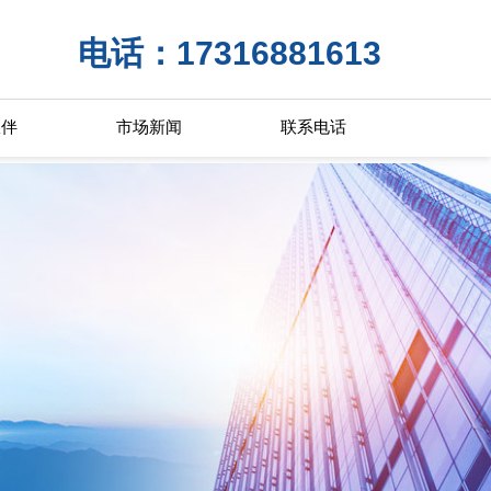
电话：17316881613
伙伴
市场新闻
联系电话