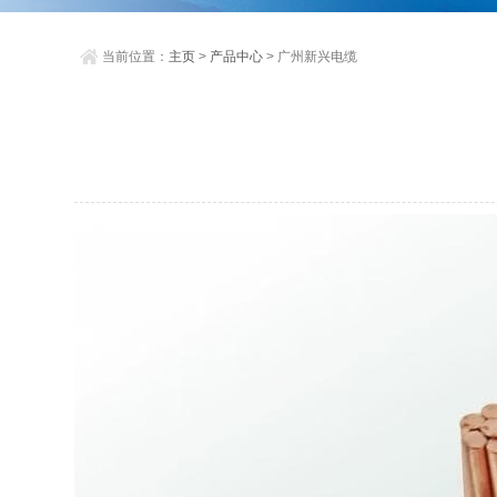
当前位置：
主页
>
产品中心
> 广州新兴电缆