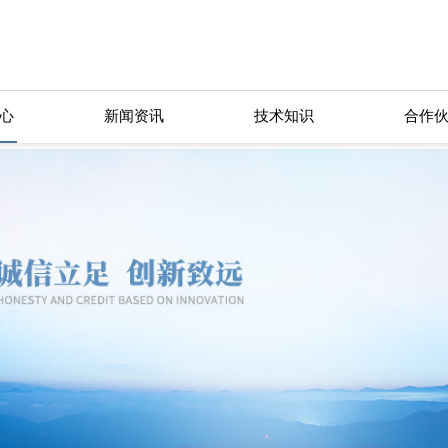
心
新闻资讯
技术知识
合作