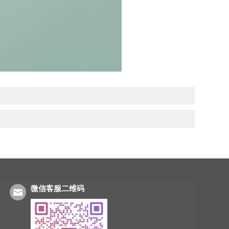
微信客服二维码