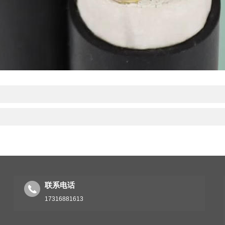
联系电话
17316881613