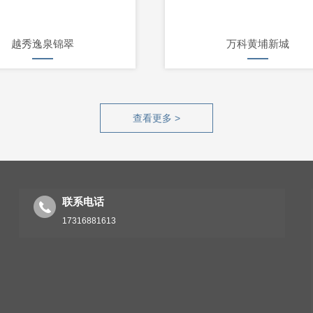
越秀逸泉锦翠
万科黄埔新城
查看更多 >
联系电话
17316881613