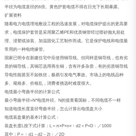
半径为电缆直径的6倍。黄色护套电缆不得在日光下长期暴露。
扩展资料
随着电力电缆埋地敷设工程的迅速发展，对电缆保护提出的更高要
求，电缆保护套管是采用聚乙烯PE和优质钢管经过喷砂抛丸前处
理、浸塑或涂装、加温固化工艺制作而成。它是保护电线和电缆最
常用的一种电绝缘管。
国家已明令在新建住宅中应使用铜导线。但同样是铜导线，也有劣
质的铜导线，其铜芯选用再生铜，含有许多杂质，有的劣质铜导线
导电性能甚至不如铁丝，极易引发电气事故。市场上的电线品种
多、规格多、价格乱，消费者挑选时难度很大。
电缆最小弯曲半径的计算公式
最小弯曲半径=N*电缆外径。N的值查看国标，不同电缆不一样
知道电缆长度直径弯曲半径，怎么计算出电缆盘大小
电缆装盘量的基本计算公式：
装盘长度L按下式计算：L＝π×P×n×﹙d2＋P×D﹚／1000
其中：P＝﹙d1－d2－2t﹚／2D