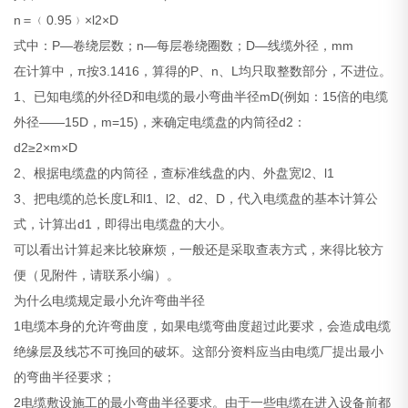
n＝﹙0.95﹚×l2×D
式中：P—卷绕层数；n—每层卷绕圈数；D—线缆外径，mm
在计算中，π按3.1416，算得的P、n、L均只取整数部分，不进位。
1、已知电缆的外径D和电缆的最小弯曲半径mD(例如：15倍的电缆
外径——15D，m=15)，来确定电缆盘的内筒径d2：
d2≥2×m×D
2、根据电缆盘的内筒径，查标准线盘的内、外盘宽l2、l1
3、把电缆的总长度L和l1、l2、d2、D，代入电缆盘的基本计算公
式，计算出d1，即得出电缆盘的大小。
可以看出计算起来比较麻烦，一般还是采取查表方式，来得比较方
便（见附件，请联系小编）。
为什么电缆规定最小允许弯曲半径
1电缆本身的允许弯曲度，如果电缆弯曲度超过此要求，会造成电缆
绝缘层及线芯不可挽回的破坏。这部分资料应当由电缆厂提出最小
的弯曲半径要求；
2电缆敷设施工的最小弯曲半径要求。由于一些电缆在进入设备前都