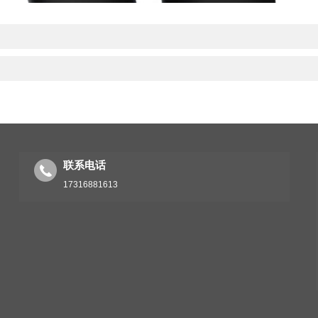
联系电话
17316881613