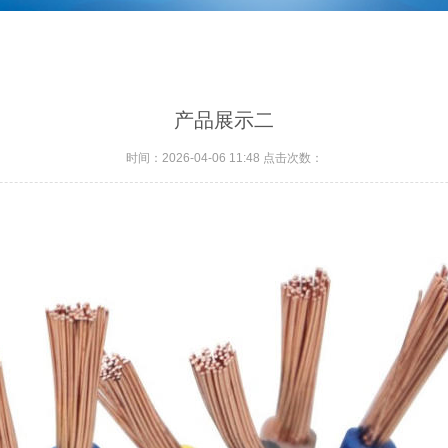
产品展示二
时间：2026-04-06 11:48 点击次数：